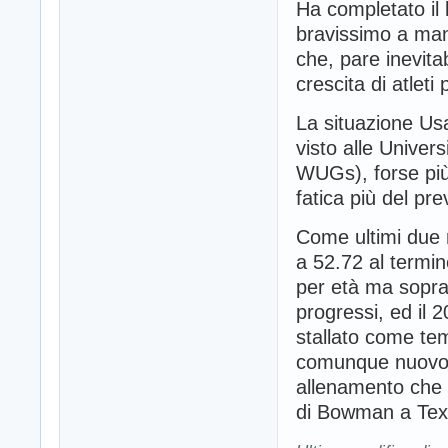
Ha completato il l
bravissimo a mant
che, pare inevitab
crescita di atleti 
La situazione Usa
visto alle Univer
WUGs), forse più 
fatica più del pre
Come ultimi due n
a 52.72 al termin
per età ma soprat
progressi, ed il 
stallato come tem
comunque nuovo P
allenamento che 
di Bowman a Tex