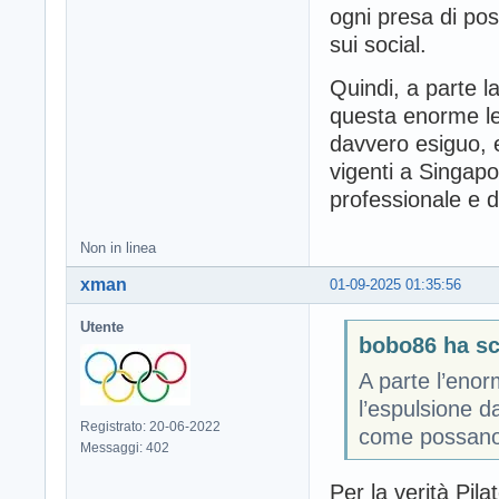
ogni presa di pos
sui social.
Quindi, a parte l
questa enorme le
davvero esiguo, 
vigenti a Singapor
professionale e d
Non in linea
xman
01-09-2025 01:35:56
Utente
bobo86 ha scr
A parte l’enor
l’espulsione d
Registrato: 20-06-2022
come possano 
Messaggi: 402
Per la verità Pila