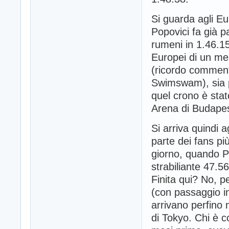
Si guarda agli Eu
Popovici fa già p
rumeni in 1.46.15
Europei di un mes
(ricordo comment
Swimswam), sia pe
quel crono è sta
Arena di Budapes
Si arriva quindi 
parte dei fans pi
giorno, quando Po
strabiliante 47.56
Finita qui? No, p
(con passaggio in
arrivano perfino 
di Tokyo. Chi è 