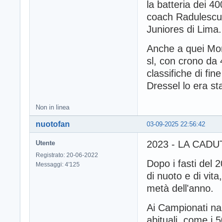
la batteria dei 400
coach Radulescu,
Juniores di Lima.
Anche a quei Mond
sl, con crono da 
classifiche di fi
Dressel lo era st
Non in linea
nuotofan
03-09-2025 22:56:42
2023 - LA CAD
Utente
Registrato: 20-06-2022
Dopo i fasti del 2
Messaggi: 4'125
di nuoto e di vit
metà dell'anno.
Ai Campionati naz
abituali, come i 5