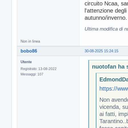
circuito Ncaa, s
l'attenzione degl
autunno/inverno.
Ultima modifica di n
Non in linea
bobo86
30-08-2025 15:24:15
Utente
nuotofan ha s
Registrato: 13-08-2022
Messaggi: 107
EdmondDan
https://www
Non avendo
vicenda, su
ai fatti, im
Tarantino..