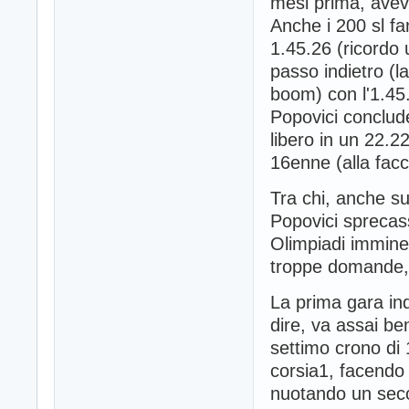
mesi prima, avev
Anche i 200 sl fan
1.45.26 (ricordo 
passo indietro (l
boom) con l'1.45.
Popovici conclude 
libero in un 22.
16enne (alla facc
Tra chi, anche s
Popovici sprecas
Olimpiadi imminen
troppe domande, s
La prima gara ind
dire, va assai be
settimo crono di 
corsia1, facendo 
nuotando un seco