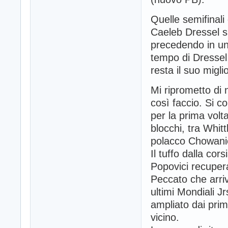
Quelle semifinali 
Caeleb Dressel s
precedendo in un
tempo di Dressel,
resta il suo migli
Mi riprometto di n
così faccio. Si 
per la prima volt
blocchi, tra Whitt
polacco Chowanie
Il tuffo dalla cor
Popovici recuper
Peccato che arrivi
ultimi Mondiali J
ampliato dai prim
vicino.