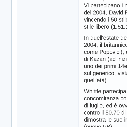
Vi partecipano i
del 2004, David P
vincendo i 50 stil
stile libero (1.51.
In quell'estate 
2004, il britanni
come Popovici), 
di Kazan (ad inizi
uno dei primi 14e
sul generico, vista
quell'età).
Whittle partecipa
concomitanza con
di luglio, ed è ov
contro il 50.70 d
dimostra le sue i
(nuovo PB).