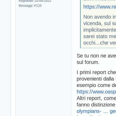
Registrato: 20-06-2022
Messaggi: 4'125
https://www.r
Non avendo in
vicenda, sul su
implicitamente
sarei stato me
occhi...che v
Se tu non ne aves
sul forum.
I primi report ch
provenienti dalla
esempio come de
https://www.oasp
Altri report, co
fanno distinzione 
olympians- … ged