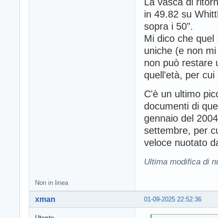
La vasca di ritor
in 49.82 su Whit
sopra i 50".
Mi dico che quel
uniche (e non mi 
non può restare 
quell'età, per cu
C'è un ultimo picc
documenti di queg
gennaio del 2004 
settembre, per cu
veloce nuotato d
Ultima modifica di 
Non in linea
xman
01-09-2025 22:52:36
Utente