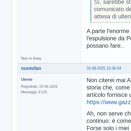
Sì, sarebbe st
comunicato del
attesa di ulteri
A parte l’enorme 
l’espulsione da P
possano fare..
Non in linea
nuotofan
31-08-2025 10:36:54
Non citerei mai A
Utente
storia che, come p
Registrato: 20-06-2022
Messaggi: 4'125
articolo fornisc
https://www.gazz
Ah, non serve che
continuo: è come d
Forse solo i miei