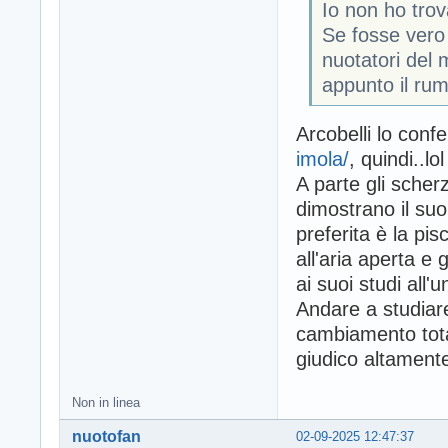
Io non ho tro
Se fosse vero 
nuotatori del
appunto il ru
Arcobelli lo con
imola/
, quindi..lol
A parte gli scher
dimostrano il su
preferita è la pi
all'aria aperta e
ai suoi studi all'
Andare a studiare
cambiamento totale
giudico altamente
Non in linea
nuotofan
02-09-2025 12:47:37