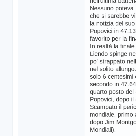
nell'ultima batter
Nessuno poteva i
che si sarebbe v
la notizia del suo
Popovici in 47.1
favorito per la fi
In realtà la fina
Liendo spinge ne
po' strappato nel
nel solito allungo
solo 6 centesimi 
secondo in 47.64
quarto posto del
Popovici, dopo il
Scampato il peric
mondiale, primo a
dopo Jim Montgo
Mondiali).