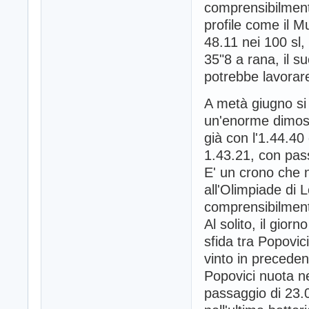
comprensibilmente
profile come il M
48.11 nei 100 sl,
35"8 a rana, il s
potrebbe lavorar
A metà giugno si
un'enorme dimostr
già con l'1.44.40
1.43.21, con pass
E' un crono che n
all'Olimpiade di 
comprensibilmen
Al solito, il giorn
sfida tra Popovic
vinto in preceden
Popovici nuota ne
passaggio di 23.0