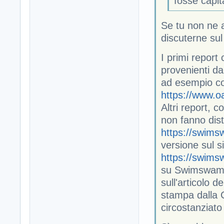
fosse capit
Se tu non ne a
discuterne sul
I primi report
provenienti da
ad esempio co
https://www.o
Altri report,
non fanno disti
https://swims
versione sul s
https://swims
su Swimswam It
sull'articolo d
stampa dalla 
circostanziato