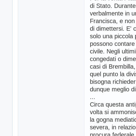
di Stato. Durante
verbalmente in un
Francisca, e non 
di dimettersi. E' 
solo una piccola p
possono contare 
civile. Negli ultim
congedati o dimess
casi di Brembilla
quel punto la div
bisogna richieder
dunque meglio di
...
Circa questa anti
volta si ammonisc
la gogna mediati
severa, in relaz
procura federale