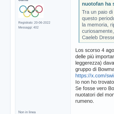
nuotofan ha s
Tra un paio di
questo periodo
Registrato: 20-06-2022
la memoria, ri
Messaggi: 402
curiosamente, 
Caeleb Dresse
Los scorso 4 ago
delle più importa
leggerezza) dava
gruppo di Bowman
https://x.com/s
Io non ho trovat
Se fosse vero Bo
nuotatori del mo
rumeno.
Non in linea