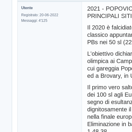
2021 - POPOVIC
Utente
PRINCIPALI SIT
Registrato: 20-06-2022
Messaggi: 4'125
Il 2020 è falcidiat
classico appuntam
PBs nei 50 sl (22
L'obiettivo dichia
olimpica ai Campi
cui gareggia Popo
ed a Brovary, in 
Il primo vero salt
dei 100 sl agli E
segno di esultanz
dignitosamente il
nella finale euro
Eliminazione in b
1.48.38.