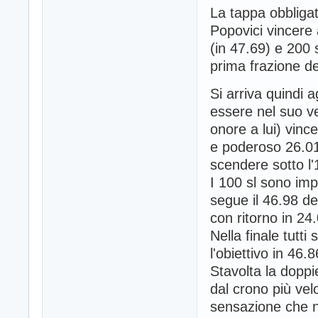
La tappa obbligat
Popovici vincere 
(in 47.69) e 200 s
prima frazione de
Si arriva quindi 
essere nel suo v
onore a lui) vinc
e poderoso 26.01
scendere sotto l'
I 100 sl sono impr
segue il 46.98 del
con ritorno in 24
Nella finale tutti
l'obiettivo in 46.
Stavolta la doppi
dal crono più vel
sensazione che n