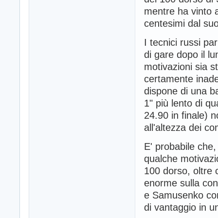
mentre ha vinto a
centesimi dal su
I tecnici russi p
di gare dopo il 
motivazioni sia s
certamente inadeg
dispone di una b
1" più lento di q
24.90 in finale) 
all'altezza dei co
E' probabile che
qualche motivazio
100 dorso, oltre
enorme sulla con
e Samusenko con
di vantaggio in 