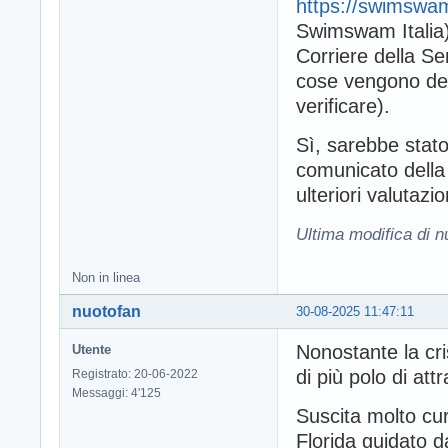
https://swimswam
Swimswam Italia),
Corriere della Se
cose vengono des
verificare).
Sì, sarebbe stato
comunicato della 
ulteriori valutazio
Ultima modifica di 
Non in linea
nuotofan
30-08-2025 11:47:11
Nonostante la cr
Utente
di più polo di attra
Registrato: 20-06-2022
Messaggi: 4'125
Suscita molto curi
Florida guidato d