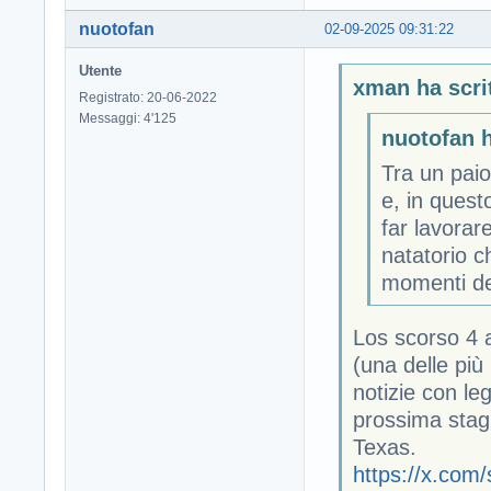
nuotofan
02-09-2025 09:31:22
Utente
xman ha scri
Registrato: 20-06-2022
Messaggi: 4'125
nuotofan h
Tra un paio
e, in quest
far lavorar
natatorio c
momenti del
Los scorso 4 
(una delle più
notizie con l
prossima stagi
Texas.
https://x.co