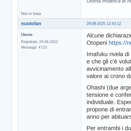
Ultima modifica di 
Non in linea
nuotofan
29-08-2025 12:43:12
Alcune dichiarazi
Utente
Otopeni
https://
Registrato: 20-06-2022
Messaggi: 4'125
Imafuku rivela di
e che gli c'è vol
avvicinamento al
valore ai crono da
Ohashi (due argen
tensione e confe
individuale. Esper
propone di entra
anno per abituarsi
Per entrambi i du