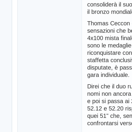
consoliderà il su
il bronzo mondial
Thomas Ceccon è 
sensazioni che b
4x100 mista final
sono le medaglie
riconquistare co
staffetta conclus
disputate, è pass
gara individuale.
Direi che il duo r
nomi non ancora ci
e poi si passa a
52.12 e 52.20 ris
quei 51" che, sem
confrontarsi ver