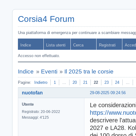
Corsia4 Forum
Una piattaforma di emergenza per continuare a scambiare messagg
Indice
Lista utenti
Cerca
Registrati
Acced
Accesso non effettuato.
Indice
»
Eventi
»
Il 2025 tra le corsie
Pagine:
Indietro
1
…
20
21
22
23
24
…
nuotofan
29-08-2025 09:24:56
Le considerazioni
Utente
https://www.nuot
Registrato: 20-06-2022
Messaggi: 4'125
descrivere l'attu
2027 e LA28. Kole
dei 100 dorso di 