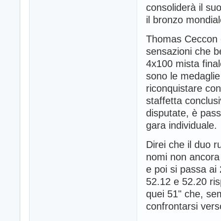
consoliderà il su
il bronzo mondial
Thomas Ceccon è 
sensazioni che b
4x100 mista final
sono le medaglie
riconquistare co
staffetta conclus
disputate, è pass
gara individuale.
Direi che il duo r
nomi non ancora ci
e poi si passa a
52.12 e 52.20 ris
quei 51" che, sem
confrontarsi ver