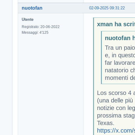
nuotofan
02-09-2025 09:31:22
Utente
xman ha scri
Registrato: 20-06-2022
Messaggi: 4'125
nuotofan h
Tra un paio
e, in quest
far lavorar
natatorio c
momenti del
Los scorso 4 
(una delle più
notizie con l
prossima stagi
Texas.
https://x.co