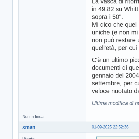
La vasca di ritor
in 49.82 su Whit
sopra i 50".
Mi dico che quel
uniche (e non mi 
non può restare 
quell'età, per cu
C'è un ultimo picc
documenti di queg
gennaio del 2004 
settembre, per cu
veloce nuotato d
Ultima modifica di 
Non in linea
xman
01-09-2025 22:52:36
Utente