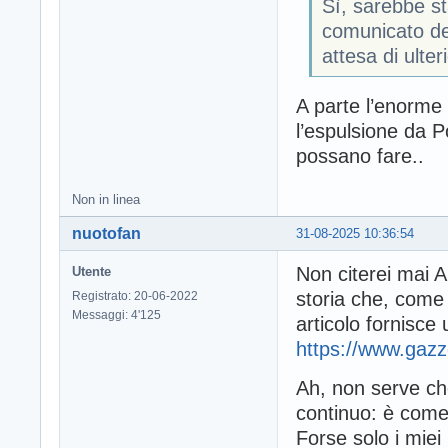
Sì, sarebbe st
comunicato del
attesa di ulteri
A parte l’enorme 
l’espulsione da P
possano fare..
Non in linea
nuotofan
31-08-2025 10:36:54
Non citerei mai A
Utente
storia che, come p
Registrato: 20-06-2022
Messaggi: 4'125
articolo fornisc
https://www.gazz
Ah, non serve che
continuo: è come d
Forse solo i miei