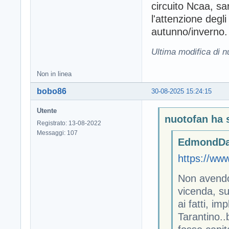
circuito Ncaa, s
l'attenzione degl
autunno/inverno.
Ultima modifica di n
Non in linea
bobo86
30-08-2025 15:24:15
Utente
nuotofan ha s
Registrato: 13-08-2022
Messaggi: 107
EdmondDan
https://www
Non avendo
vicenda, su
ai fatti, im
Tarantino..