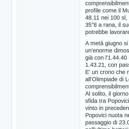
comprensibilmente
profile come il M
48.11 nei 100 sl,
35"8 a rana, il s
potrebbe lavorar
A metà giugno si
un'enorme dimostr
già con l'1.44.40
1.43.21, con pass
E' un crono che n
all'Olimpiade di 
comprensibilmen
Al solito, il giorn
sfida tra Popovic
vinto in preceden
Popovici nuota ne
passaggio di 23.0