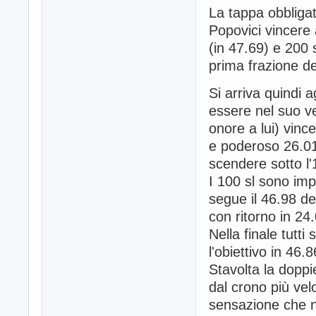
La tappa obbligat
Popovici vincere 
(in 47.69) e 200 s
prima frazione de
Si arriva quindi 
essere nel suo v
onore a lui) vinc
e poderoso 26.01
scendere sotto l'
I 100 sl sono impr
segue il 46.98 del
con ritorno in 24
Nella finale tutti
l'obiettivo in 46.
Stavolta la doppi
dal crono più vel
sensazione che n