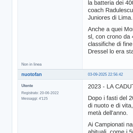
la batteria dei 400
coach Radulescu,
Juniores di Lima.
Anche a quei Mond
sl, con crono da 
classifiche di fi
Dressel lo era st
Non in linea
nuotofan
03-09-2025 22:56:42
2023 - LA CAD
Utente
Registrato: 20-06-2022
Dopo i fasti del 2
Messaggi: 4'125
di nuoto e di vit
metà dell'anno.
Ai Campionati naz
abituali, come i 5