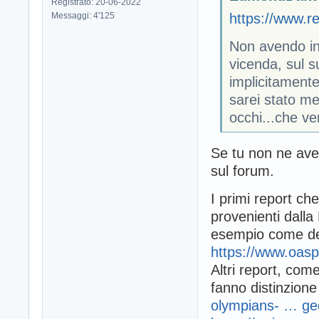
Registrato: 20-06-2022
Messaggi: 4'125
https://www.r
Non avendo in
vicenda, sul su
implicitamente
sarei stato me
occhi...che v
Se tu non ne aves
sul forum.
I primi report ch
provenienti dalla
esempio come de
https://www.oasp
Altri report, co
fanno distinzione 
olympians- … ged