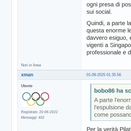
ogni presa di pos
sui social.
Quindi, a parte l
questa enorme le
davvero esiguo, 
vigenti a Singapor
professionale e d
Non in linea
xman
01-09-2025 01:35:56
Utente
bobo86 ha scr
A parte l’enor
l’espulsione d
Registrato: 20-06-2022
come possano 
Messaggi: 402
Per la verità Pila