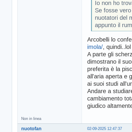
Io non ho tro
Se fosse vero 
nuotatori del
appunto il ru
Arcobelli lo con
imola/
, quindi..lol
A parte gli scher
dimostrano il su
preferita è la pi
all'aria aperta e
ai suoi studi all'
Andare a studiare
cambiamento totale
giudico altamente
Non in linea
nuotofan
02-09-2025 12:47:37