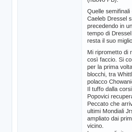
Quelle semifinali 
Caeleb Dressel s
precedendo in un
tempo di Dressel,
resta il suo migli
Mi riprometto di n
così faccio. Si 
per la prima volt
blocchi, tra Whitt
polacco Chowanie
Il tuffo dalla cor
Popovici recuper
Peccato che arrivi
ultimi Mondiali J
ampliato dai prim
vicino.