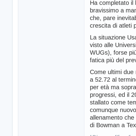
Ha completato il l
bravissimo a mant
che, pare inevitab
crescita di atleti 
La situazione Usa
visto alle Univer
WUGs), forse più 
fatica più del pre
Come ultimi due n
a 52.72 al termin
per età ma soprat
progressi, ed il 
stallato come tem
comunque nuovo P
allenamento che 
di Bowman a Tex