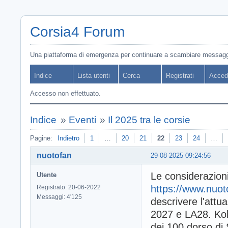
Corsia4 Forum
Una piattaforma di emergenza per continuare a scambiare messagg
Indice
Lista utenti
Cerca
Registrati
Acced
Accesso non effettuato.
Indice
»
Eventi
»
Il 2025 tra le corsie
Pagine:
Indietro
1
…
20
21
22
23
24
…
nuotofan
29-08-2025 09:24:56
Le considerazioni
Utente
https://www.nuot
Registrato: 20-06-2022
Messaggi: 4'125
descrivere l'attu
2027 e LA28. Kole
dei 100 dorso di 