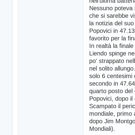
nell'ultima batter
Nessuno poteva i
che si sarebbe v
la notizia del suo
Popovici in 47.1
favorito per la fi
In realtà la fina
Liendo spinge ne
po' strappato nel
nel solito allungo
solo 6 centesimi 
secondo in 47.64
quarto posto del
Popovici, dopo il
Scampato il peric
mondiale, primo a
dopo Jim Montgo
Mondiali).