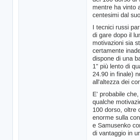
mentre ha vinto a
centesimi dal su
I tecnici russi p
di gare dopo il 
motivazioni sia s
certamente inadeg
dispone di una b
1" più lento di q
24.90 in finale) 
all'altezza dei co
E' probabile che
qualche motivazio
100 dorso, oltre
enorme sulla con
e Samusenko con
di vantaggio in 