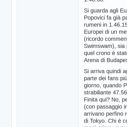
Si guarda agli Eu
Popovici fa già p
rumeni in 1.46.15
Europei di un mes
(ricordo comment
Swimswam), sia pe
quel crono è sta
Arena di Budapes
Si arriva quindi 
parte dei fans pi
giorno, quando Po
strabiliante 47.56
Finita qui? No, p
(con passaggio in
arrivano perfino 
di Tokyo. Chi è 