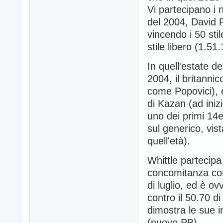
Vi partecipano i
del 2004, David P
vincendo i 50 stil
stile libero (1.51.
In quell'estate 
2004, il britanni
come Popovici), 
di Kazan (ad inizi
uno dei primi 14e
sul generico, vista
quell'età).
Whittle partecipa
concomitanza con
di luglio, ed è ov
contro il 50.70 d
dimostra le sue i
(nuovo PB).