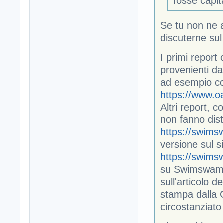
fosse capit
Se tu non ne a
discuterne sul
I primi report
provenienti da
ad esempio co
https://www.o
Altri report,
non fanno disti
https://swims
versione sul s
https://swims
su Swimswam It
sull'articolo d
stampa dalla 
circostanziato