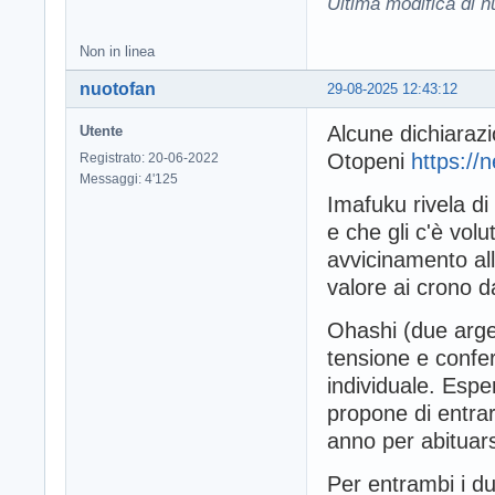
Ultima modifica di 
Non in linea
nuotofan
29-08-2025 12:43:12
Alcune dichiarazi
Utente
Otopeni
https://
Registrato: 20-06-2022
Messaggi: 4'125
Imafuku rivela di
e che gli c'è vol
avvicinamento al
valore ai crono da
Ohashi (due argen
tensione e confe
individuale. Esper
propone di entra
anno per abituarsi
Per entrambi i du