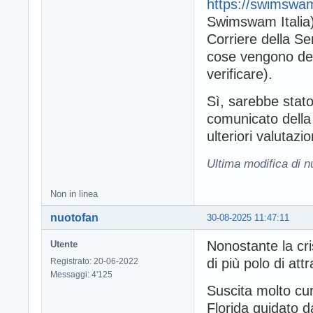
https://swimswam
Swimswam Italia),
Corriere della Se
cose vengono des
verificare).
Sì, sarebbe stato
comunicato della 
ulteriori valutazio
Ultima modifica di 
Non in linea
nuotofan
30-08-2025 11:47:11
Nonostante la cr
Utente
di più polo di attra
Registrato: 20-06-2022
Messaggi: 4'125
Suscita molto curi
Florida guidato d