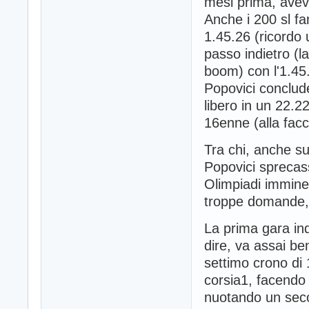
mesi prima, avev
Anche i 200 sl fan
1.45.26 (ricordo 
passo indietro (l
boom) con l'1.45.
Popovici conclude 
libero in un 22.
16enne (alla facc
Tra chi, anche s
Popovici sprecas
Olimpiadi imminen
troppe domande, s
La prima gara ind
dire, va assai be
settimo crono di 
corsia1, facendo 
nuotando un seco