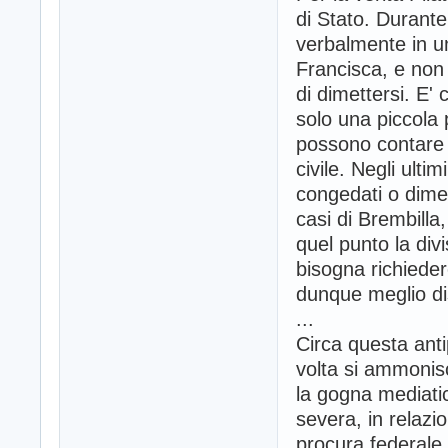
di Stato. Durante
verbalmente in un
Francisca, e non 
di dimettersi. E' 
solo una piccola p
possono contare 
civile. Negli ultim
congedati o dimess
casi di Brembilla
quel punto la div
bisogna richieder
dunque meglio di
...
Circa questa anti
volta si ammonisc
la gogna mediati
severa, in relaz
procura federale