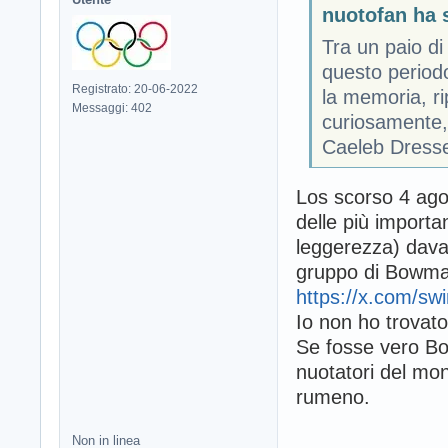
nuotofan ha s
Tra un paio di
questo periodo
Registrato: 20-06-2022
la memoria, ri
Messaggi: 402
curiosamente, 
Caeleb Dresse
Los scorso 4 ago
delle più importa
leggerezza) dava
gruppo di Bowman
https://x.com/s
Io non ho trovat
Se fosse vero Bo
nuotatori del mo
rumeno.
Non in linea