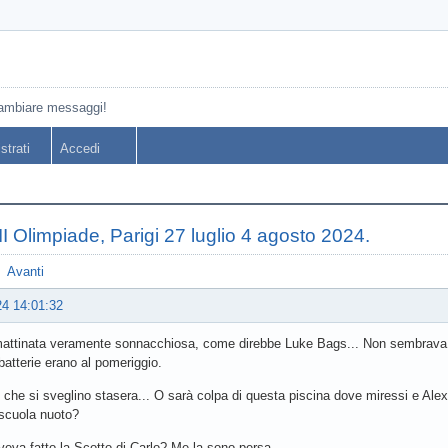
cambiare messaggi!
strati
Accedi
II Olimpiade, Parigi 27 luglio 4 agosto 2024.
Avanti
24 14:01:32
mattinata veramente sonnacchiosa, come direbbe Luke Bags... Non sembrava 
batterie erano al pomeriggio.
che si sveglino stasera... O sarà colpa di questa piscina dove miressi e Alex
 scuola nuoto?
eva fatto la Scotto di Carlo? Me la sono persa