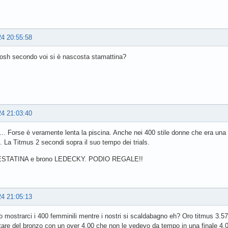
24 20:55:58
osh secondo voi si è nascosta stamattina?
24 21:03:40
. Forse è veramente lenta la piscina. Anche nei 400 stile donne che era una d
i. La Titmus 2 secondi sopra il suo tempo dei trials.
 ESTATINA e brono LEDECKY. PODIO REGALE!!
24 21:05:13
o mostrarci i 400 femminili mentre i nostri si scaldabagno eh? Oro titmus 3.5
are del bronzo con un over 4.00 che non le vedevo da tempo in una finale 4.