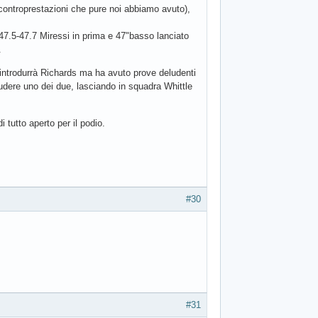
 controprestazioni che pure noi abbiamo avuto),
(47.5-47.7 Miressi in prima e 47"basso lanciato
.
 introdurrà Richards ma ha avuto prove deludenti
udere uno dei due, lasciando in squadra Whittle
i tutto aperto per il podio.
#30
#31