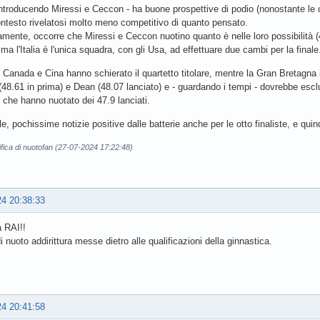
- introducendo Miressi e Ceccon - ha buone prospettive di podio (nonostante le
contesto rivelatosi molto meno competitivo di quanto pensato.
amente, occorre che Miressi e Ceccon nuotino quanto è nelle loro possibilità 
ma l'Italia è l'unica squadra, con gli Usa, ad effettuare due cambi per la finale
, Canada e Cina hanno schierato il quartetto titolare, mentre la Gran Bretagna
(48.61 in prima) e Dean (48.07 lanciato) e - guardando i tempi - dovrebbe escl
che hanno nuotato dei 47.9 lanciati.
e, pochissime notizie positive dalle batterie anche per le otto finaliste, e quind
fica di nuotofan (27-07-2024 17:22:48)
24 20:38:33
 RAI!!
di nuoto addirittura messe dietro alle qualificazioni della ginnastica.
24 20:41:58