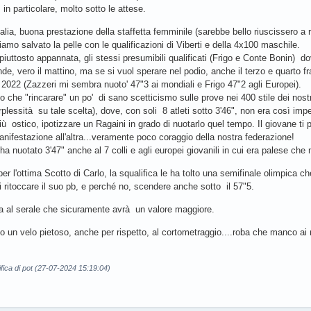
 in particolare, molto sotto le attese.
alia, buona prestazione della staffetta femminile (sarebbe bello riuscissero a ro
iamo salvato la pelle con le qualificazioni di Viberti e della 4x100 maschile.
 piuttosto appannata, gli stessi presumibili qualificati (Frigo e Conte Bonin) d
nde, vero il mattino, ma se si vuol sperare nel podio, anche il terzo e quarto f
 2022 (Zazzeri mi sembra nuoto' 47"3 ai mondiali e Frigo 47"2 agli Europei).
 che "rincarare" un po' di sano scetticismo sulle prove nei 400 stile dei nostr
rplessità su tale scelta), dove, con soli 8 atleti sotto 3'46", non era così imp
ù ostico, ipotizzare un Ragaini in grado di nuotarlo quel tempo. Il giovane ti
nifestazione all'altra...veramente poco coraggio della nostra federazione!
ha nuotato 3'47" anche al 7 colli e agli europei giovanili in cui era palese c
er l'ottima Scotto di Carlo, la squalifica le ha tolto una semifinale olimpica 
i ritoccare il suo pb, e perché no, scendere anche sotto il 57"5.
a al serale che sicuramente avrà un valore maggiore.
 un velo pietoso, anche per rispetto, al cortometraggio....roba che manco ai m
fica di pot (27-07-2024 15:19:04)