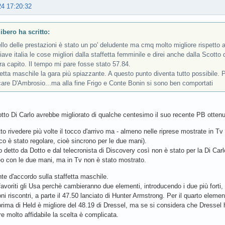
24 17:20:32
libero ha scritto:
vello delle prestazioni è stato un po' deludente ma cmq molto migliore rispetto al 
iave italia le cose migliori dalla staffetta femminile e direi anche dalla Scotto 
a capito. Il tempo mi pare fosse stato 57.84.
etta maschile la gara più spiazzante. A questo punto diventa tutto possibile. Pe
care D'Ambrosio...ma alla fine Frigo e Conte Bonin si sono ben comportati
otto Di Carlo avrebbe migliorato di qualche centesimo il suo recente PB ottenut
to rivedere più volte il tocco d'arrivo ma - almeno nelle riprese mostrate in Tv -
occo è stato regolare, cioè sincrono per le due mani).
 detto da Dotto e dal telecronista di Discovery così non è stato per la Di Carl
o con le due mani, ma in Tv non è stato mostrato.
e d'accordo sulla staffetta maschile.
avoriti gli Usa perchè cambieranno due elementi, introducendo i due più forti
ni riscontri, a parte il 47.50 lanciato di Hunter Armstrong. Per il quarto elemen
prima di Held è migliore del 48.19 di Dressel, ma se si considera che Dressel
e molto affidabile la scelta è complicata.