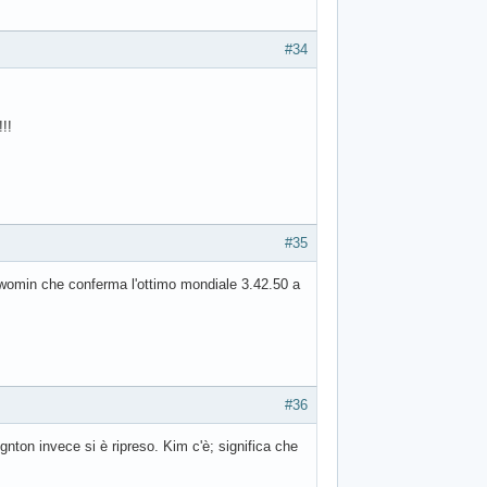
#34
!!
#35
m womin che conferma l'ottimo mondiale 3.42.50 a
#36
nton invece si è ripreso. Kim c'è; significa che