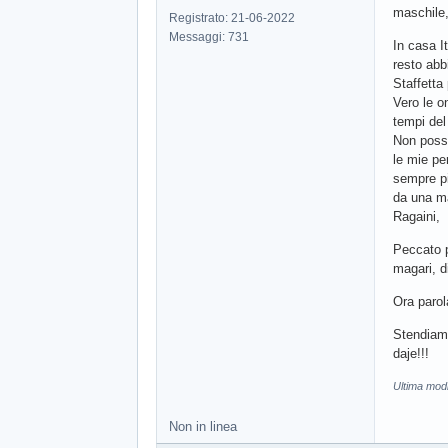
maschile,
Registrato: 21-06-2022
Messaggi: 731
In casa It
resto abb
Staffetta
Vero le o
tempi del
Non posso
le mie pe
sempre pi
da una ma
Ragaini, 
Peccato p
magari, d
Ora parol
Stendiamo
daje!!!
Ultima modi
Non in linea