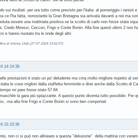
 sui risultati: per ora tutto come previsto per l'italia: al pomeriggio i ranisti
 ma ce l'ha fatta, nonostante la Gran Bretagna sia arrivata davanti a noi ma s
otuta essere una mattinata positiva se la scotto di carlo non fosse stata squa
. Credo Miressi, Ceccon, Frigo e Conte Bonin. Alla fine questi ultimi 2 non
ro e hanno nuotato tra le onde degli altri.
ifica di Johnny Utah (27-07-2024 14:02:57)
24 14:14:39
 delle prestazioni è stato un po' deludente ma cmq molto migliore rispetto al servi
italia le cose migliori dalla staffetta femminile e direi anche dalla Scotto di C
l tempo mi pare fosse stato 57.84.
 maschile la gara più spiazzante. A questo punto diventa tutto possibile. Per qua
o...ma alla fine Frigo e Conte Bonin si sono ben comportati
24 15:10:36
te, non ci si può non allineare a questa "delusione" della mattina con vera