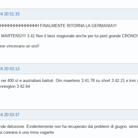
24 20:51:33
HHHHHHHHHHHHHH FINALMENTE RITORNA LA GERMANIA!!!
ARTENS!!!! 3.41 Non il best stagionale anche per lui però grande CRONO!!
on vincevano un oro!!
24 20:53:13
 nei 400 sl e australiani battuti. Oro maertens 3.41.78 su short 3.42.21 e ki
innington 3.42.64
24 20:53:37
nde delusione. Evidentemente non ha recuperato dai problemi di giugno. winnig
tta coreana è una mina vagante