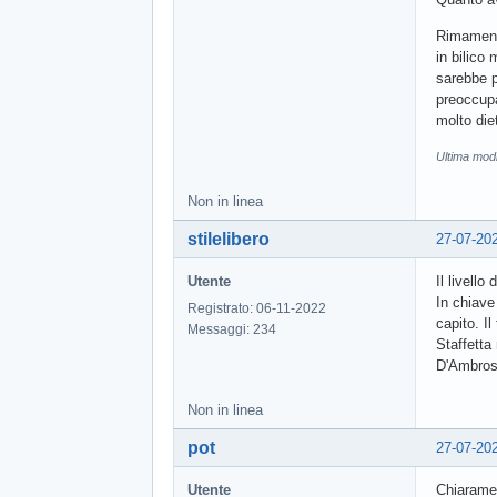
Rimamendo
in bilico
sarebbe p
preoccupa
molto diet
Ultima mod
Non in linea
stilelibero
27-07-20
Utente
Il livello
In chiave 
Registrato: 06-11-2022
capito. I
Messaggi: 234
Staffetta
D'Ambrosi
Non in linea
pot
27-07-20
Utente
Chiaramen