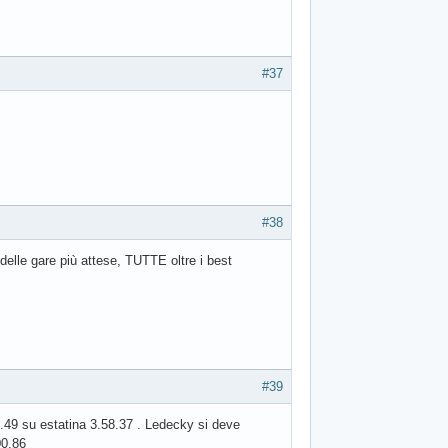
#37
#38
elle gare più attese, TUTTE oltre i best
#39
7.49 su estatina 3.58.37 . Ledecky si deve
00.86