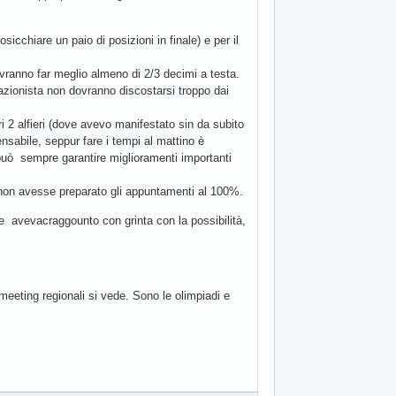
sicchiare un paio di posizioni in finale) e per il
ovranno far meglio almeno di 2/3 decimi a testa.
razionista non dovranno discostarsi troppo dai
i 2 alfieri (dove avevo manifestato sin da subito
ensabile, seppur fare i tempi al mattino è
 può sempre garantire miglioramenti importanti
he non avesse preparato gli appuntamenti al 100%.
che avevacraggounto con grinta con la possibilità,
eeting regionali si vede. Sono le olimpiadi e