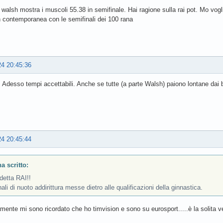
a walsh mostra i muscoli 55.38 in semifinale. Hai ragione sulla rai pot. Mo vogli
 contemporanea con le semifinali dei 100 rana
24 20:45:36
. Adesso tempi accettabili. Anche se tutte (a parte Walsh) paiono lontane dai b
24 20:45:44
a scritto:
detta RAI!!
nali di nuoto addirittura messe dietro alle qualificazioni della ginnastica.
mente mi sono ricordato che ho timvision e sono su eurosport.....è la solita v