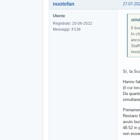
nuotofan
27-07-20
Utente
stile
Registrato: 20-06-2022
Il li
Messaggi: 4'138
In ch
ancor
Staff
invo
Sì, la Sc
Hanno fat
(il cui t
Da quanto
simultane
Pienament
Restano f
avuto buo
48.52 in 
non esser