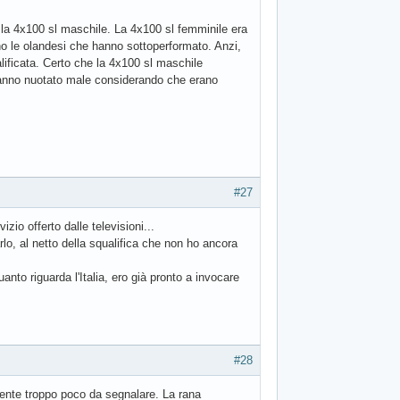
 e la 4x100 sl maschile. La 4x100 sl femminile era
ono le olandesi che hanno sottoperformato. Anzi,
lificata. Certo che la 4x100 sl maschile
 hanno nuotato male considerando che erano
#27
zio offerto dalle televisioni...
arlo, al netto della squalifica che non ho ancora
nto riguarda l'Italia, ero già pronto a invocare
#28
mente troppo poco da segnalare. La rana