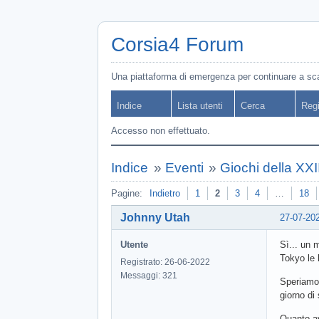
Corsia4 Forum
Una piattaforma di emergenza per continuare a s
Indice
Lista utenti
Cerca
Regi
Accesso non effettuato.
Indice
»
Eventi
»
Giochi della XXI
Pagine:
Indietro
1
2
3
4
…
18
Johnny Utah
27-07-20
Utente
Sì... un 
Tokyo le 
Registrato: 26-06-2022
Messaggi: 321
Speriamo 
giorno di
Quanto av